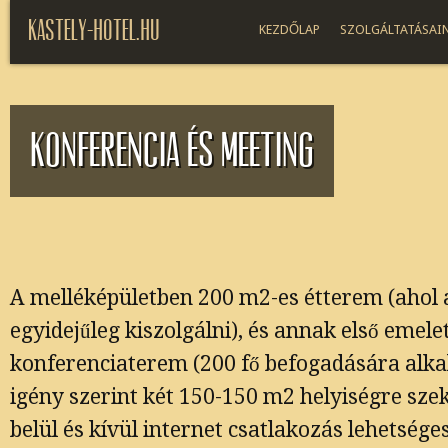
kastely-Hotel.hu
KEZDŐLAP
SZOLGÁLTATÁSAI
Konferencia és meeting
A melléképületben 200 m2-es étterem (ahol 
egyidejűleg kiszolgálni), és annak első eme
konferenciaterem (200 fő befogadására alka
igény szerint két 150-150 m2 helyiségre sze
belül és kívül internet csatlakozás lehetséges