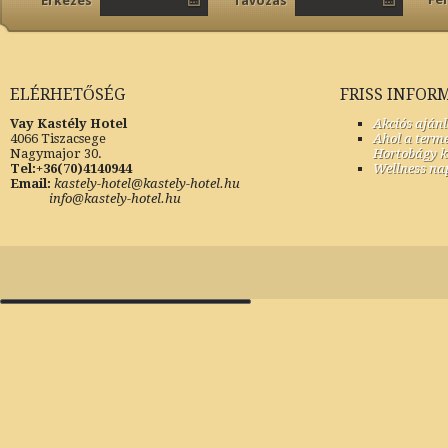
Érkezés
Távozás
ELÉRHETŐSÉG
FRISS INFOR
Vay Kastély Hotel
Akciós aján
4066 Tiszacsege
Ahol a termé
Nagymajor 30.
Hortobágy k
Tel:+36(70)4140944
Wellness nap
Email:
kastely-hotel@kastely-hotel.hu
info@kastely-hotel.hu