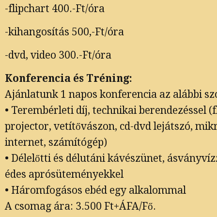
-flipchart 400.-Ft/óra
-kihangosítás 500,-Ft/óra
-dvd, video 300.-Ft/óra
Konferencia és Tréning:
Ajánlatunk 1 napos konferencia az alábbi sz
• Terembérleti díj, technikai berendezéssel (f
projector, vetítővászon, cd-dvd lejátszó, mik
internet, számítógép)
• Délelőtti és délutáni kávészünet, ásványvízz
édes aprósüteményekkel
• Háromfogásos ebéd egy alkalommal
A csomag ára: 3.500 Ft+ÁFA/Fő.