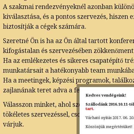
A szakmai rendezvényeknél azonban különös
kiválasztása, és a pontos szervezés, hiszen e
biztosítják a cégek számára.
Szeretné Ön is ha az Ön által tartott konfer
kifogástalan és szervezésében zökkenőment
Ha az emlékezetes és sikeres csapatépítő tré
munkatársait a hatékonyabb team munkáb
Ha a meetingek, képzési programok, találk
zajlanának teret adva a fejlődésnek?
Kedves vendégeink!
Válasszon minket, ahol személyre szabott r
Szállodánk 2016.10.11-tő
tart.
tökéletes szervezéssel, csodálatos környeze
Várható nyitás 2017. 06. 20
várjuk.
Köszönjük megértésüket!