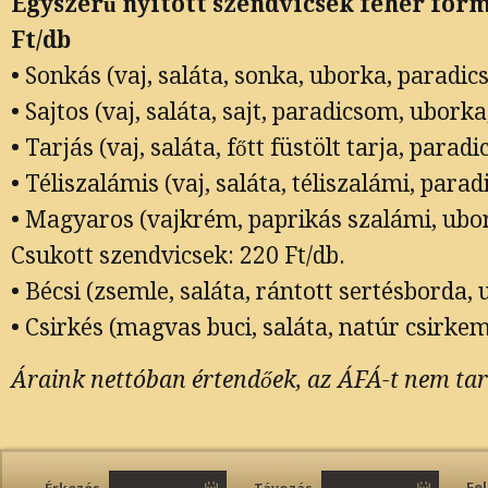
Egyszerű nyitott szendvicsek fehér for
Ft/db
• Sonkás (vaj, saláta, sonka, uborka, paradic
• Sajtos (vaj, saláta, sajt, paradicsom, uborka
• Tarjás (vaj, saláta, főtt füstölt tarja, parad
• Téliszalámis (vaj, saláta, téliszalámi, para
• Magyaros (vajkrém, paprikás szalámi, ubor
Csukott szendvicsek: 220 Ft/db.
• Bécsi (zsemle, saláta, rántott sertésborda,
• Csirkés (magvas buci, saláta, natúr csirke
Áraink nettóban értendőek, az ÁFÁ-t nem ta
Fe